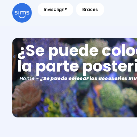
Invisalign®
Braces
¿Se puede coloc
la parte poster
Home
-
¿Se puede colocar los accesorios Invi