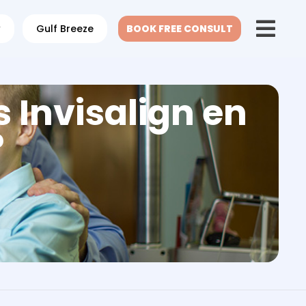
w
Gulf Breeze
BOOK FREE CONSULT
 Invisalign en
?